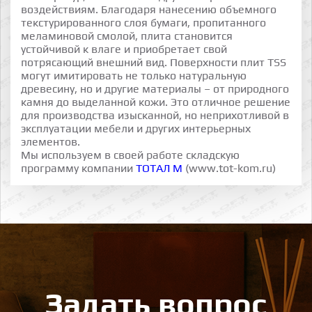
воздействиям. Благодаря нанесению объемного
текстурированного слоя бумаги, пропитанного
меламиновой смолой, плита становится
устойчивой к влаге и приобретает свой
потрясающий внешний вид. Поверхности плит TSS
могут имитировать не только натуральную
древесину, но и другие материалы – от природного
камня до выделанной кожи. Это отличное решение
для производства изысканной, но неприхотливой в
эксплуатации мебели и других интерьерных
элементов.
Мы используем в своей работе складскую
программу компании
ТОТАЛ М
(
www.tot-kom.ru
)
Задать вопрос